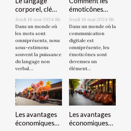
Le langage
Comment les
corporel, clé
émoticônes
d'une
révolutionnent
Jeudi 16 mai 2024 8h
Jeudi 16 mai 2024 8h
communication
la
Dans un monde où
Dans un monde où la
efficace
les mots sont
communication
communication
omniprésents, nous
digitale est
sous-estimons
omniprésente, les
souvent la puissance
émoticônes sont
du langage non
devenues un
verbal....
élément...
Les avantages
Les avantages
économiques
économiques