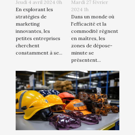
des zones de
de la publicité
Mardi 27 février
Jeudi 4 avril 2024 0h
dépose-minute
par
2024 1h
En explorant les
pour les
Dans un monde où
montgolfière
stratégies de
l'efficacité et la
marketing
commerces
pour les petites
commodité règnent
innovantes, les
locaux
entreprises
en maîtres, les
petites entreprises
zones de dépose-
cherchent
minute se
constamment à se...
présentent...