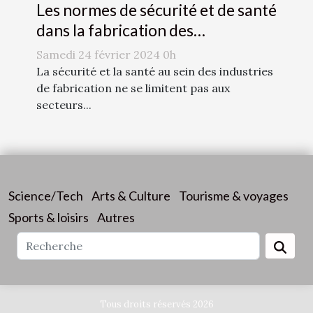
Les normes de sécurité et de santé
dans la fabrication des
accessoires de mode
Samedi 24 février 2024 0h
La sécurité et la santé au sein des industries
de fabrication ne se limitent pas aux
secteurs...
Science/Tech
Arts & Culture
Tourisme & voyages
Sports & loisirs
Autres
Tous droits réservés 2026