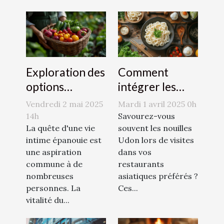
Exploration des
Comment
options
intégrer les
naturelles pour
nouilles Udon
Vendredi 2 mai 2025
Mardi 1 avril 2025 0h
augmenter le
dans des plats
14h
Savourez-vous
désir sexuel
La quête d'une vie
quotidiens
souvent les nouilles
intime épanouie est
Udon lors de visites
une aspiration
dans vos
commune à de
restaurants
nombreuses
asiatiques préférés ?
personnes. La
Ces...
vitalité du...