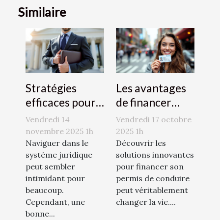
Similaire
Stratégies
Les avantages
efficaces pour
de financer
naviguer dans
votre permis de
Vendredi 14
Vendredi 17 octobre
le système
conduire avec
novembre 2025 1h
2025 1h
juridique
Naviguer dans le
le CPF
Découvrir les
système juridique
solutions innovantes
peut sembler
pour financer son
intimidant pour
permis de conduire
beaucoup.
peut véritablement
Cependant, une
changer la vie....
bonne...