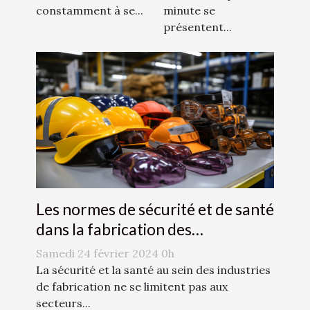
minute se
constamment à se...
présentent...
Les normes de sécurité et de santé
dans la fabrication des
accessoires de mode
Samedi 24 février 2024 0h
La sécurité et la santé au sein des industries
de fabrication ne se limitent pas aux
secteurs...