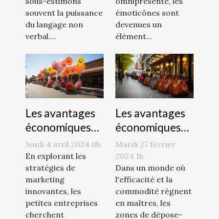
sous-estimons
omniprésente, les
souvent la puissance
émoticônes sont
du langage non
devenues un
verbal....
élément...
Les avantages
Les avantages
économiques
économiques
des zones de
de la publicité
Mardi 27 février
Jeudi 4 avril 2024 0h
dépose-minute
par
2024 1h
En explorant les
pour les
Dans un monde où
montgolfière
stratégies de
l'efficacité et la
marketing
commerces
pour les petites
commodité règnent
innovantes, les
locaux
entreprises
en maîtres, les
petites entreprises
zones de dépose-
cherchent