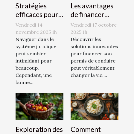
Stratégies
Les avantages
efficaces pour
de financer
naviguer dans
votre permis de
Vendredi 14
Vendredi 17 octobre
le système
conduire avec
novembre 2025 1h
2025 1h
juridique
Naviguer dans le
le CPF
Découvrir les
système juridique
solutions innovantes
peut sembler
pour financer son
intimidant pour
permis de conduire
beaucoup.
peut véritablement
Cependant, une
changer la vie....
bonne...
Exploration des
Comment