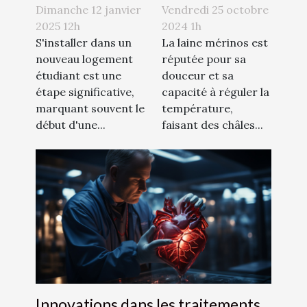
considérer
des châles en
Dimanche 12 janvier
Vendredi 25 octobre
dans une
laine mérinos
2025 12h
2024 1h
assurance
S'installer dans un
La laine mérinos est
nouveau logement
réputée pour sa
logement
étudiant est une
douceur et sa
étudiant
étape significative,
capacité à réguler la
marquant souvent le
température,
début d'une...
faisant des châles...
Innovations dans les traitements