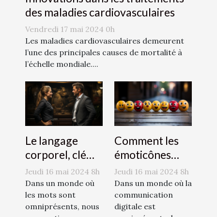
des maladies cardiovasculaires
Vendredi 17 mai 2024 0h
Les maladies cardiovasculaires demeurent
l’une des principales causes de mortalité à
l’échelle mondiale....
Le langage
Comment les
corporel, clé
émoticônes
d'une
révolutionnent
Jeudi 16 mai 2024 8h
Jeudi 16 mai 2024 8h
communication
la
Dans un monde où
Dans un monde où la
efficace
les mots sont
communication
communication
omniprésents, nous
digitale est