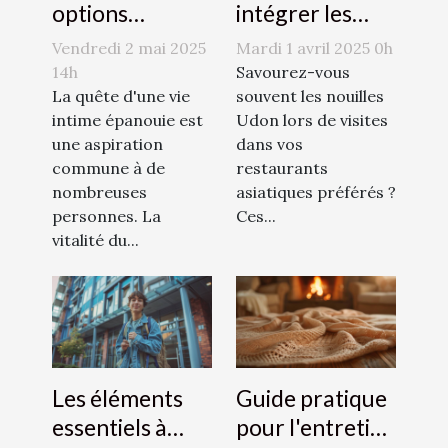
options
intégrer les
naturelles pour
nouilles Udon
Vendredi 2 mai 2025
Mardi 1 avril 2025 0h
augmenter le
dans des plats
14h
Savourez-vous
désir sexuel
La quête d'une vie
quotidiens
souvent les nouilles
intime épanouie est
Udon lors de visites
une aspiration
dans vos
commune à de
restaurants
nombreuses
asiatiques préférés ?
personnes. La
Ces...
vitalité du...
Les éléments
Guide pratique
essentiels à
pour l'entretien