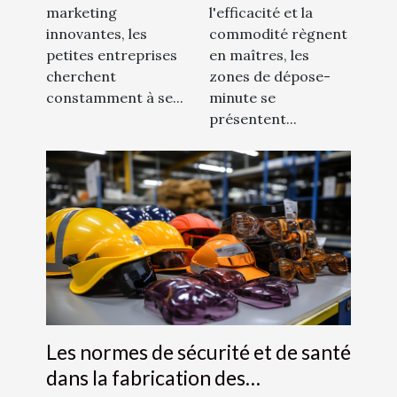
l'efficacité et la
marketing
commerces
pour les petites
commodité règnent
innovantes, les
locaux
entreprises
en maîtres, les
petites entreprises
zones de dépose-
cherchent
minute se
constamment à se...
présentent...
Les normes de sécurité et de santé
dans la fabrication des