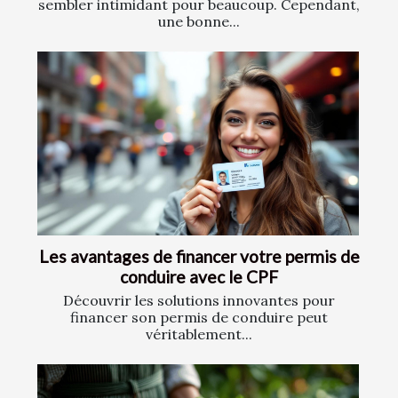
sembler intimidant pour beaucoup. Cependant,
une bonne...
Les avantages de financer votre permis de
conduire avec le CPF
Découvrir les solutions innovantes pour
financer son permis de conduire peut
véritablement...