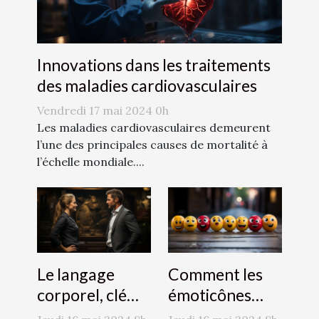
Innovations dans les traitements
des maladies cardiovasculaires
Vendredi 17 mai 2024 0h
Les maladies cardiovasculaires demeurent
l’une des principales causes de mortalité à
l’échelle mondiale....
Le langage
Comment les
corporel, clé
émoticônes
d'une
révolutionnent