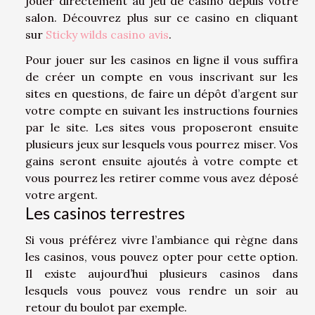
jouer directement au jeu de casino depuis votre
salon. Découvrez plus sur ce casino en cliquant
sur
Sticky wilds casino avis
.
Pour jouer sur les casinos en ligne il vous suffira
de créer un compte en vous inscrivant sur les
sites en questions, de faire un dépôt d’argent sur
votre compte en suivant les instructions fournies
par le site. Les sites vous proposeront ensuite
plusieurs jeux sur lesquels vous pourrez miser. Vos
gains seront ensuite ajoutés à votre compte et
vous pourrez les retirer comme vous avez déposé
votre argent.
Les casinos terrestres
Si vous préférez vivre l’ambiance qui règne dans
les casinos, vous pouvez opter pour cette option.
Il existe aujourd’hui plusieurs casinos dans
lesquels vous pouvez vous rendre un soir au
retour du boulot par exemple.