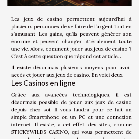
Les jeux de casino permettent aujourd’hui à
plusieurs personnes de se faire de l’argent tout en
s’amusant. Les gains, qu’ils peuvent générer son
énorme et peuvent changer littéralement toute
une vie. Alors, comment jouer aux jeux de casino ?
C’est à cette question que répond cet article. .
Il existe désormais plusieurs moyens pour avoir
accès et jouer aux jeux de casino. En voici deux.
Les Casinos en ligne
Grâce aux avancées technologiques, il est
désormais possible de jouer aux jeux de casino
depuis chez soi. Il vous faudra pour ce fait un
simple Smartphone ou un PC et une connexion
internet. Il existe, a cet effet, des sites, comme
STICKYWILDS CASINO, qui vous permettent de