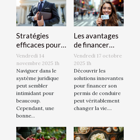
Stratégies
Les avantages
efficaces pour
de financer
naviguer dans
votre permis de
Vendredi 14
Vendredi 17 octobre
le système
conduire avec
novembre 2025 1h
2025 1h
juridique
Naviguer dans le
le CPF
Découvrir les
système juridique
solutions innovantes
peut sembler
pour financer son
intimidant pour
permis de conduire
beaucoup.
peut véritablement
Cependant, une
changer la vie....
bonne...