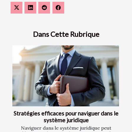
Dans Cette Rubrique
Stratégies efficaces pour naviguer dans le
système juridique
Naviguer dans le système juridique peut