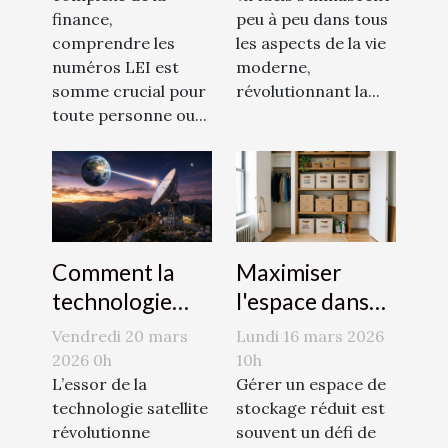
quotidien ?
finance,
peu à peu dans tous
comprendre les
les aspects de la vie
numéros LEI est
moderne,
somme crucial pour
révolutionnant la...
toute personne ou...
Comment la
Maximiser
technologie
l'espace dans
satellite
des petites
Vendredi 20 mars
Lundi 16 mars 2026
transforme-t-
surfaces de
2026 0h
10h
elle l'accès à
L’essor de la
stockage
Gérer un espace de
technologie satellite
stockage réduit est
Internet dans
révolutionne
souvent un défi de
les zones