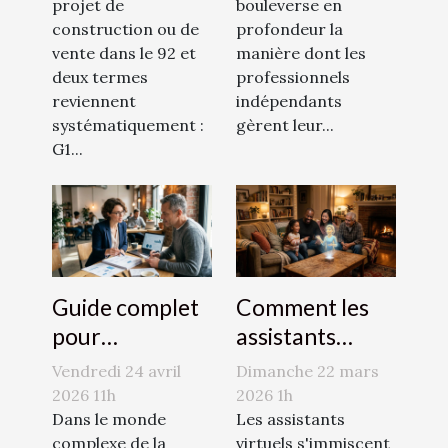
projet de
bouleverse en
d'investigation
indépendants
construction ou de
profondeur la
pour votre
vente dans le 92 et
manière dont les
projet ?
deux termes
professionnels
reviennent
indépendants
systématiquement :
gèrent leur...
G1...
Guide complet
Comment les
pour
assistants
comprendre et
virtuels
Vendredi 24 avril
Dimanche 22 mars
utiliser les
transforment-
2026 11h
2026 1h
numéros LEI
Dans le monde
ils notre
Les assistants
complexe de la
virtuels s'immiscent