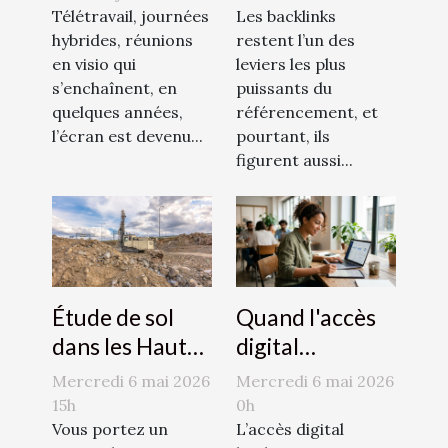
nouvelles
nuisent à votre
Télétravail, journées
Les backlinks
règles,
hybrides, réunions
seo sans que
restent l’un des
en visio qui
leviers les plus
nouveaux
vous le sachiez
s’enchaînent, en
puissants du
besoins
quelques années,
référencement, et
l’écran est devenu...
pourtant, ils
figurent aussi...
Étude de sol
Quand l'accès
dans les Hauts-
digital
de-Seine : entre
révolutionne la
Mercredi 6 mai 2026
Mercredi 6 mai 2026
missions G1 et
gestion des
15h
0h
G2, quel niveau
Vous portez un
professionnels
L’accès digital