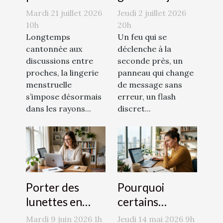
autour de la
la subtilité de la
Mardi 21 juillet 2026
Jeudi 2 juillet 2026
lingerie
communication
10h
20h
menstruelle : la
Longtemps
lumineuse
Un feu qui se
cantonnée aux
déclenche à la
parole des
discussions entre
seconde près, un
utilisatrices
proches, la lingerie
panneau qui change
menstruelle
de message sans
s’impose désormais
erreur, un flash
dans les rayons...
discret...
Porter des
Pourquoi
lunettes en
certains
télétravail :
backlinks
Mardi 9 juin 2026 1h
Jeudi 14 mai 2026 9h