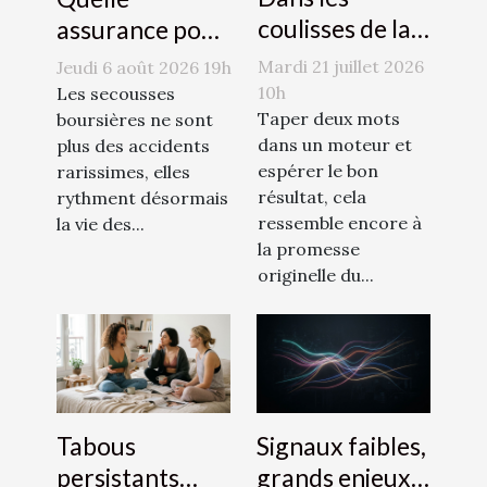
coulisses de la
assurance pour
recherche
protéger ses
Mardi 21 juillet 2026
Jeudi 6 août 2026 19h
efficace sur
investissements
10h
Les secousses
internet
Taper deux mots
face à la
boursières ne sont
dans un moteur et
plus des accidents
volatilité des
espérer le bon
rarissimes, elles
marchés ?
résultat, cela
rythment désormais
ressemble encore à
la vie des...
la promesse
originelle du...
Tabous
Signaux faibles,
persistants
grands enjeux :