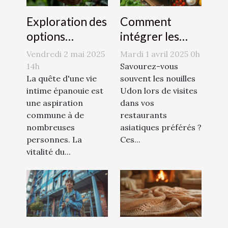
Exploration des
Comment
options
intégrer les
naturelles pour
nouilles Udon
Vendredi 2 mai 2025
Mardi 1 avril 2025 0h
augmenter le
dans des plats
14h
Savourez-vous
désir sexuel
La quête d'une vie
quotidiens
souvent les nouilles
intime épanouie est
Udon lors de visites
une aspiration
dans vos
commune à de
restaurants
nombreuses
asiatiques préférés ?
personnes. La
Ces...
vitalité du...