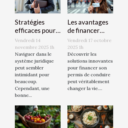
Stratégies
Les avantages
efficaces pour
de financer
naviguer dans
votre permis de
Vendredi 14
Vendredi 17 octobre
le système
conduire avec
novembre 2025 1h
2025 1h
juridique
Naviguer dans le
le CPF
Découvrir les
système juridique
solutions innovantes
peut sembler
pour financer son
intimidant pour
permis de conduire
beaucoup.
peut véritablement
Cependant, une
changer la vie....
bonne...