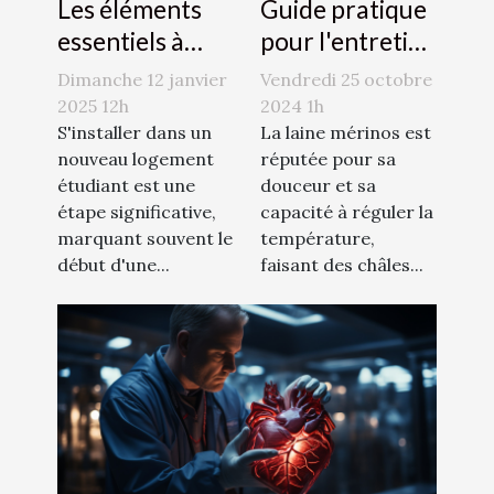
Les éléments
Guide pratique
essentiels à
pour l'entretien
considérer
des châles en
Dimanche 12 janvier
Vendredi 25 octobre
dans une
laine mérinos
2025 12h
2024 1h
assurance
S'installer dans un
La laine mérinos est
nouveau logement
réputée pour sa
logement
étudiant est une
douceur et sa
étudiant
étape significative,
capacité à réguler la
marquant souvent le
température,
début d'une...
faisant des châles...