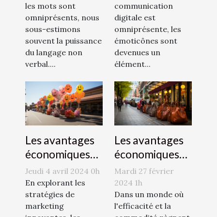
efficace
les mots sont
communication
communication
omniprésents, nous
digitale est
sous-estimons
omniprésente, les
souvent la puissance
émoticônes sont
du langage non
devenues un
verbal....
élément...
Les avantages
Les avantages
économiques
économiques
des zones de
de la publicité
Mardi 27 février
Jeudi 4 avril 2024 0h
dépose-minute
par
2024 1h
En explorant les
pour les
Dans un monde où
montgolfière
stratégies de
l'efficacité et la
marketing
commerces
pour les petites