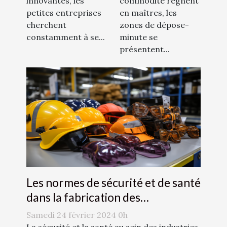
commodité règnent
innovantes, les
locaux
entreprises
en maîtres, les
petites entreprises
zones de dépose-
cherchent
minute se
constamment à se...
présentent...
Les normes de sécurité et de santé
dans la fabrication des
accessoires de mode
Samedi 24 février 2024 0h
La sécurité et la santé au sein des industries