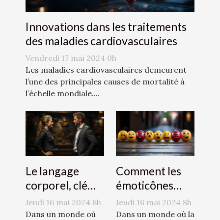
Innovations dans les traitements
des maladies cardiovasculaires
Vendredi 17 mai 2024 0h
Les maladies cardiovasculaires demeurent
l’une des principales causes de mortalité à
l’échelle mondiale....
Le langage
Comment les
corporel, clé
émoticônes
d'une
révolutionnent
Jeudi 16 mai 2024 8h
Jeudi 16 mai 2024 8h
communication
la
Dans un monde où
Dans un monde où la