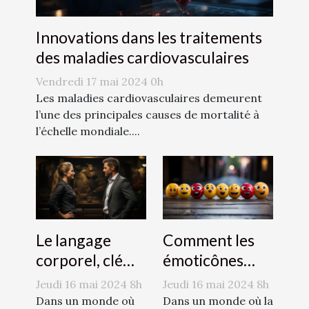
Innovations dans les traitements
des maladies cardiovasculaires
Vendredi 17 mai 2024 0h
Les maladies cardiovasculaires demeurent
l’une des principales causes de mortalité à
l’échelle mondiale....
Le langage
Comment les
corporel, clé
émoticônes
d'une
révolutionnent
Jeudi 16 mai 2024 8h
Jeudi 16 mai 2024 8h
communication
la
Dans un monde où
Dans un monde où la