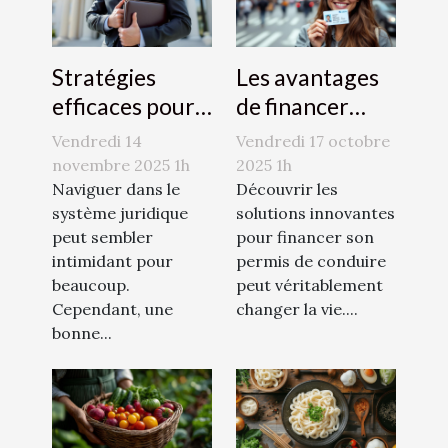
Stratégies
Les avantages
efficaces pour
de financer
naviguer dans
votre permis de
Vendredi 14
Vendredi 17 octobre
le système
conduire avec
novembre 2025 1h
2025 1h
juridique
Naviguer dans le
le CPF
Découvrir les
système juridique
solutions innovantes
peut sembler
pour financer son
intimidant pour
permis de conduire
beaucoup.
peut véritablement
Cependant, une
changer la vie....
bonne...