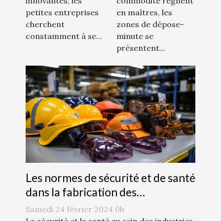
commodité règnent
innovantes, les
locaux
entreprises
en maîtres, les
petites entreprises
zones de dépose-
cherchent
minute se
constamment à se...
présentent...
Les normes de sécurité et de santé
dans la fabrication des
accessoires de mode
Samedi 24 février 2024 0h
La sécurité et la santé au sein des industries