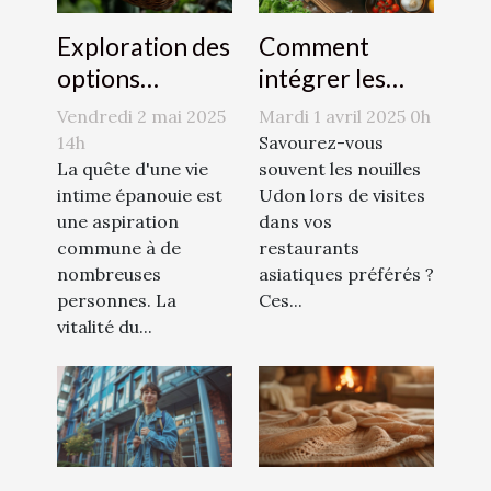
Exploration des
Comment
options
intégrer les
naturelles pour
nouilles Udon
Vendredi 2 mai 2025
Mardi 1 avril 2025 0h
augmenter le
dans des plats
14h
Savourez-vous
désir sexuel
La quête d'une vie
quotidiens
souvent les nouilles
intime épanouie est
Udon lors de visites
une aspiration
dans vos
commune à de
restaurants
nombreuses
asiatiques préférés ?
personnes. La
Ces...
vitalité du...