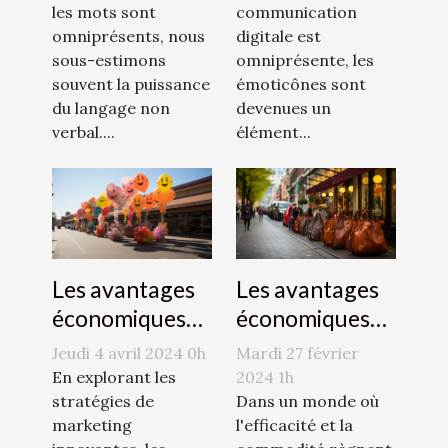
efficace
les mots sont
communication
communication
omniprésents, nous
digitale est
sous-estimons
omniprésente, les
souvent la puissance
émoticônes sont
du langage non
devenues un
verbal....
élément...
Les avantages
Les avantages
économiques
économiques
des zones de
de la publicité
Mardi 27 février
Jeudi 4 avril 2024 0h
dépose-minute
par
2024 1h
En explorant les
pour les
Dans un monde où
montgolfière
stratégies de
l'efficacité et la
marketing
commerces
pour les petites