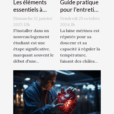
Les éléments
Guide pratique
essentiels à
pour l'entretien
considérer
des châles en
Dimanche 12 janvier
Vendredi 25 octobre
dans une
laine mérinos
2025 12h
2024 1h
assurance
S'installer dans un
La laine mérinos est
nouveau logement
réputée pour sa
logement
étudiant est une
douceur et sa
étudiant
étape significative,
capacité à réguler la
marquant souvent le
température,
début d'une...
faisant des châles...