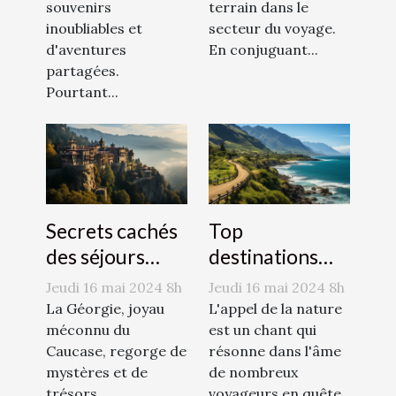
souvenirs
terrain dans le
inoubliables et
secteur du voyage.
d'aventures
En conjuguant...
partagées.
Pourtant...
Secrets cachés
Top
des séjours
destinations
inoubliables en
pour une
Jeudi 16 mai 2024 8h
Jeudi 16 mai 2024 8h
Géorgie
évasion en
La Géorgie, joyau
L'appel de la nature
méconnu du
pleine nature
est un chant qui
Caucase, regorge de
résonne dans l'âme
mystères et de
de nombreux
trésors
voyageurs en quête