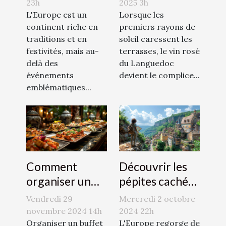
immersion
en Languedoc
23h
2025 3h
culturelle hors
L'Europe est un
Lorsque les
continent riche en
premiers rayons de
des sentiers
traditions et en
soleil caressent les
battus
festivités, mais au-
terrasses, le vin rosé
delà des
du Languedoc
événements
devient le complice...
emblématiques...
Comment
Découvrir les
organiser un
pépites cachées
buffet parfait
d'Europe
Vendredi 29
Mercredi 2 octobre
pour vos
astuces pour
novembre 2024 14h
2024 22h
événements
Organiser un buffet
voyager hors
L'Europe regorge de