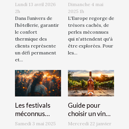
confort
destinations
Lundi 13 avril 2026
Dimanche 4 mai
thermique dans
sous-estimées
2h
2025 1h
les hôtels ?
Dans l’univers de
en Europe
L'Europe regorge de
l’hôtellerie, garantir
trésors cachés, de
stratégies pour
le confort
perles méconnues
trouver les
thermique des
qui n'attendent qu'à
meilleurs tarifs
clients représente
être explorées. Pour
et périodes
un défi permanent
les...
et...
Les festivals
Guide pour
méconnus
choisir un vin
d'Europe une
rosé de qualité
Samedi 3 mai 2025
Mercredi 22 janvier