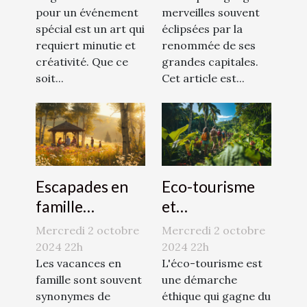
pour un événement
merveilles souvent
spéciaux
des sentiers
spécial est un art qui
éclipsées par la
battus
requiert minutie et
renommée de ses
créativité. Que ce
grandes capitales.
soit...
Cet article est...
Escapades en
Eco-tourisme
famille
et
destinations
responsabilité
Mercredi 2 octobre
Mercredi 2 octobre
méconnues
voyager vert
2024 22h
2024 22h
pour des
Les vacances en
dans des lieux
L'éco-tourisme est
famille sont souvent
une démarche
vacances
préservés
synonymes de
éthique qui gagne du
uniques