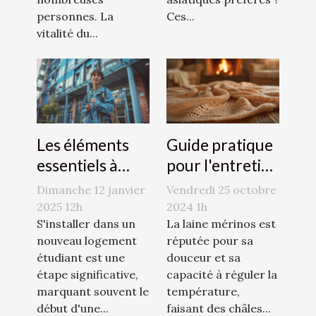
personnes. La
Ces...
vitalité du...
Les éléments
Guide pratique
essentiels à
pour l'entretien
considérer
des châles en
Dimanche 12 janvier
Vendredi 25 octobre
dans une
laine mérinos
2025 12h
2024 1h
assurance
S'installer dans un
La laine mérinos est
nouveau logement
réputée pour sa
logement
étudiant est une
douceur et sa
étudiant
étape significative,
capacité à réguler la
marquant souvent le
température,
début d'une...
faisant des châles...