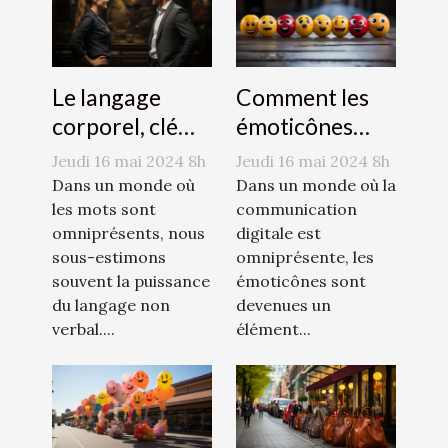
Le langage
Comment les
corporel, clé
émoticônes
d'une
révolutionnent
Jeudi 16 mai 2024 8h
Jeudi 16 mai 2024 8h
communication
la
Dans un monde où
Dans un monde où la
efficace
les mots sont
communication
communication
omniprésents, nous
digitale est
sous-estimons
omniprésente, les
souvent la puissance
émoticônes sont
du langage non
devenues un
verbal....
élément...