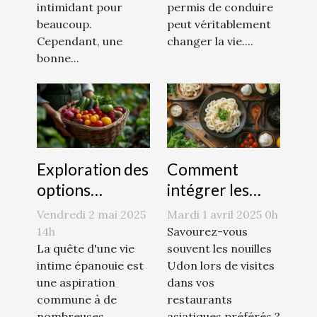
intimidant pour
permis de conduire
beaucoup.
peut véritablement
Cependant, une
changer la vie....
bonne...
Exploration des
Comment
options
intégrer les
naturelles pour
nouilles Udon
Vendredi 2 mai 2025
Mardi 1 avril 2025 0h
augmenter le
dans des plats
14h
Savourez-vous
désir sexuel
La quête d'une vie
quotidiens
souvent les nouilles
intime épanouie est
Udon lors de visites
une aspiration
dans vos
commune à de
restaurants
nombreuses
asiatiques préférés ?