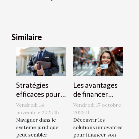
Similaire
Stratégies
Les avantages
efficaces pour
de financer
naviguer dans
votre permis de
Vendredi 14
Vendredi 17 octobre
le système
conduire avec
novembre 2025 1h
2025 1h
juridique
Naviguer dans le
le CPF
Découvrir les
système juridique
solutions innovantes
peut sembler
pour financer son