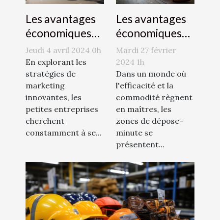
Les avantages
Les avantages
économiques
économiques
des zones de
de la publicité
Mardi 27 février
Jeudi 4 avril 2024 0h
dépose-minute
par
2024 1h
En explorant les
pour les
Dans un monde où
montgolfière
stratégies de
l'efficacité et la
marketing
commerces
pour les petites
commodité règnent
innovantes, les
locaux
entreprises
en maîtres, les
petites entreprises
zones de dépose-
cherchent
minute se
constamment à se...
présentent...