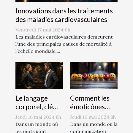
Innovations dans les traitements
des maladies cardiovasculaires
Vendredi 17 mai 2024 0h
Les maladies cardiovasculaires demeurent
l’une des principales causes de mortalité à
l’échelle mondiale....
Le langage
Comment les
corporel, clé
émoticônes
d'une
révolutionnent
Jeudi 16 mai 2024 8h
Jeudi 16 mai 2024 8h
communication
la
Dans un monde où
Dans un monde où la
efficace
les mots sont
communication
communication