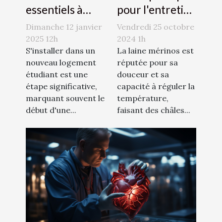
essentiels à
pour l'entretien
considérer
des châles en
Dimanche 12 janvier
Vendredi 25 octobre
dans une
laine mérinos
2025 12h
2024 1h
assurance
S'installer dans un
La laine mérinos est
nouveau logement
réputée pour sa
logement
étudiant est une
douceur et sa
étudiant
étape significative,
capacité à réguler la
marquant souvent le
température,
début d'une...
faisant des châles...