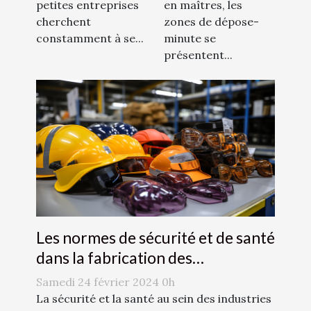
en maîtres, les
petites entreprises
zones de dépose-
cherchent
minute se
constamment à se...
présentent...
Les normes de sécurité et de santé
dans la fabrication des
accessoires de mode
Samedi 24 février 2024 0h
La sécurité et la santé au sein des industries