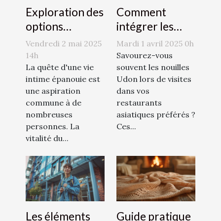
Exploration des
Comment
options
intégrer les
naturelles pour
nouilles Udon
Vendredi 2 mai 2025
Mardi 1 avril 2025 0h
augmenter le
dans des plats
14h
Savourez-vous
désir sexuel
La quête d'une vie
quotidiens
souvent les nouilles
intime épanouie est
Udon lors de visites
une aspiration
dans vos
commune à de
restaurants
nombreuses
asiatiques préférés ?
personnes. La
Ces...
vitalité du...
Les éléments
Guide pratique