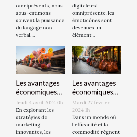
omniprésents, nous
digitale est
sous-estimons
omniprésente, les
souvent la puissance
émoticônes sont
du langage non
devenues un
verbal....
élément...
Les avantages
Les avantages
économiques
économiques
des zones de
de la publicité
Mardi 27 février
Jeudi 4 avril 2024 0h
dépose-minute
par
2024 1h
En explorant les
pour les
Dans un monde où
montgolfière
stratégies de
l'efficacité et la
marketing
commerces
pour les petites
commodité règnent
innovantes, les
locaux
entreprises