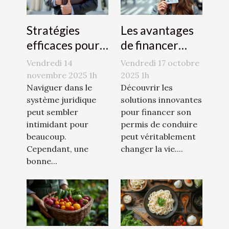
Stratégies
Les avantages
efficaces pour
de financer
naviguer dans
votre permis de
Vendredi 14
Vendredi 17 octobre
le système
conduire avec
novembre 2025 1h
2025 1h
juridique
Naviguer dans le
le CPF
Découvrir les
système juridique
solutions innovantes
peut sembler
pour financer son
intimidant pour
permis de conduire
beaucoup.
peut véritablement
Cependant, une
changer la vie....
bonne...