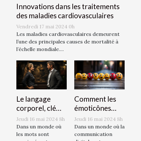
Innovations dans les traitements
des maladies cardiovasculaires
Vendredi 17 mai 2024 0h
Les maladies cardiovasculaires demeurent
l’une des principales causes de mortalité à
l’échelle mondiale....
Le langage
Comment les
corporel, clé
émoticônes
d'une
révolutionnent
Jeudi 16 mai 2024 8h
Jeudi 16 mai 2024 8h
communication
la
Dans un monde où
Dans un monde où la
efficace
les mots sont
communication
communication