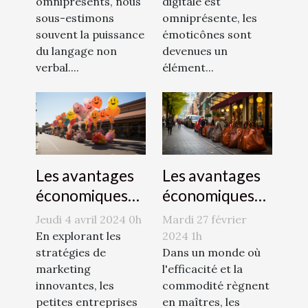
omniprésents, nous
digitale est
sous-estimons
omniprésente, les
souvent la puissance
émoticônes sont
du langage non
devenues un
verbal....
élément...
Les avantages
Les avantages
économiques
économiques
des zones de
de la publicité
Mardi 27 février
Jeudi 4 avril 2024 0h
dépose-minute
par
2024 1h
En explorant les
pour les
Dans un monde où
montgolfière
stratégies de
l'efficacité et la
marketing
commerces
pour les petites
commodité règnent
innovantes, les
locaux
entreprises
en maîtres, les
petites entreprises