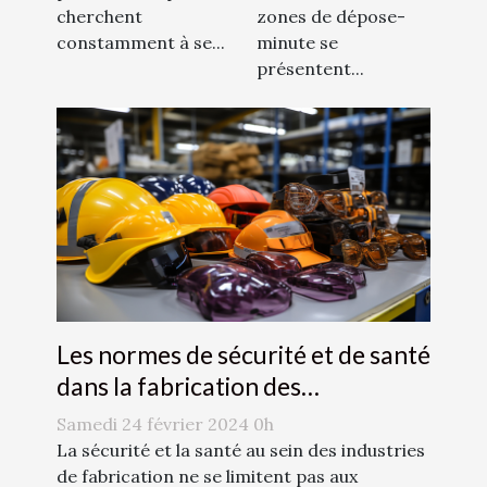
zones de dépose-
cherchent
minute se
constamment à se...
présentent...
Les normes de sécurité et de santé
dans la fabrication des
accessoires de mode
Samedi 24 février 2024 0h
La sécurité et la santé au sein des industries
de fabrication ne se limitent pas aux