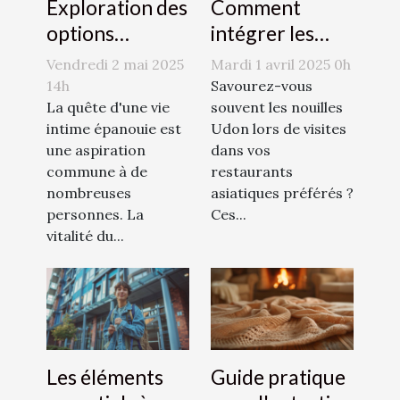
Exploration des
Comment
options
intégrer les
naturelles pour
nouilles Udon
Vendredi 2 mai 2025
Mardi 1 avril 2025 0h
augmenter le
dans des plats
14h
Savourez-vous
désir sexuel
La quête d'une vie
quotidiens
souvent les nouilles
intime épanouie est
Udon lors de visites
une aspiration
dans vos
commune à de
restaurants
nombreuses
asiatiques préférés ?
personnes. La
Ces...
vitalité du...
Les éléments
Guide pratique