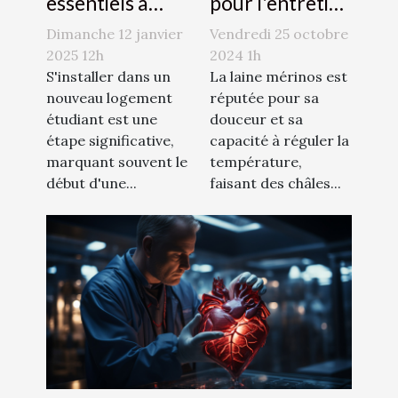
essentiels à
pour l'entretien
considérer
des châles en
Dimanche 12 janvier
Vendredi 25 octobre
dans une
laine mérinos
2025 12h
2024 1h
assurance
S'installer dans un
La laine mérinos est
nouveau logement
réputée pour sa
logement
étudiant est une
douceur et sa
étudiant
étape significative,
capacité à réguler la
marquant souvent le
température,
début d'une...
faisant des châles...