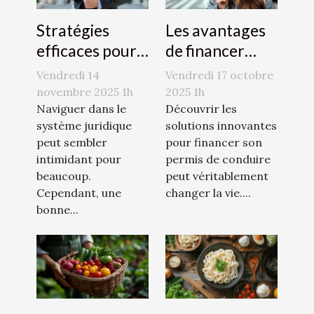
Stratégies
Les avantages
efficaces pour
de financer
naviguer dans
votre permis de
Vendredi 14
Vendredi 17 octobre
le système
conduire avec
novembre 2025 1h
2025 1h
juridique
Naviguer dans le
le CPF
Découvrir les
système juridique
solutions innovantes
peut sembler
pour financer son
intimidant pour
permis de conduire
beaucoup.
peut véritablement
Cependant, une
changer la vie....
bonne...