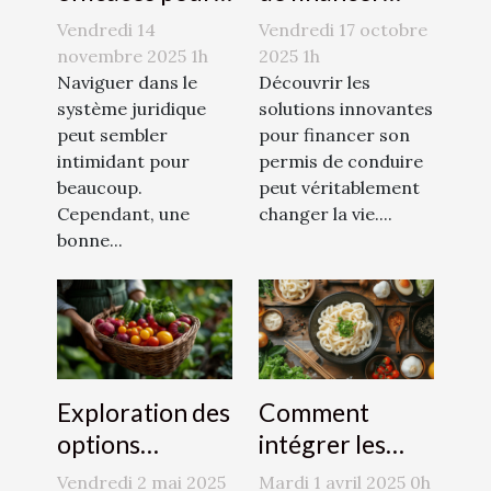
naviguer dans
votre permis de
Vendredi 14
Vendredi 17 octobre
le système
conduire avec
novembre 2025 1h
2025 1h
juridique
Naviguer dans le
le CPF
Découvrir les
système juridique
solutions innovantes
peut sembler
pour financer son
intimidant pour
permis de conduire
beaucoup.
peut véritablement
Cependant, une
changer la vie....
bonne...
Exploration des
Comment
options
intégrer les
naturelles pour
nouilles Udon
Vendredi 2 mai 2025
Mardi 1 avril 2025 0h