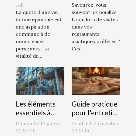
augmenter le
dans des plats
14h
Savourez-vous
désir sexuel
La quête d'une vie
quotidiens
souvent les nouilles
intime épanouie est
Udon lors de visites
une aspiration
dans vos
commune à de
restaurants
nombreuses
asiatiques préférés ?
personnes. La
Ces...
vitalité du...
Les éléments
Guide pratique
essentiels à
pour l'entretien
considérer
des châles en
Dimanche 12 janvier
Vendredi 25 octobre
dans une
laine mérinos
2025 12h
2024 1h