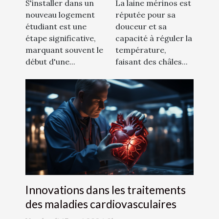
assurance
S'installer dans un
La laine mérinos est
nouveau logement
réputée pour sa
logement
étudiant est une
douceur et sa
étudiant
étape significative,
capacité à réguler la
marquant souvent le
température,
début d'une...
faisant des châles...
Innovations dans les traitements
des maladies cardiovasculaires