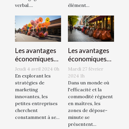
verbal....
élément...
Les avantages
Les avantages
économiques
économiques
des zones de
de la publicité
Mardi 27 février
Jeudi 4 avril 2024 0h
dépose-minute
par
2024 1h
En explorant les
pour les
Dans un monde où
montgolfière
stratégies de
l'efficacité et la
marketing
commerces
pour les petites
commodité règnent
innovantes, les
locaux
entreprises
en maîtres, les
petites entreprises
zones de dépose-
cherchent
minute se
constamment à se...
présentent...