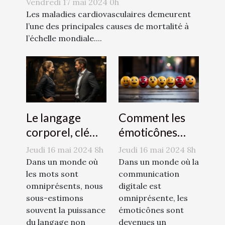
Vendredi 17 mai 2024 0h
Les maladies cardiovasculaires demeurent
l’une des principales causes de mortalité à
l’échelle mondiale....
Le langage
Comment les
corporel, clé
émoticônes
d'une
révolutionnent
Jeudi 16 mai 2024 8h
Jeudi 16 mai 2024 8h
communication
la
Dans un monde où
Dans un monde où la
efficace
les mots sont
communication
communication
omniprésents, nous
digitale est
sous-estimons
omniprésente, les
souvent la puissance
émoticônes sont
du langage non
devenues un