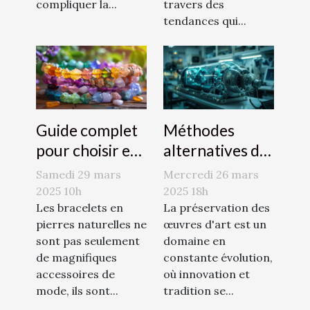
compliquer la...
travers des
tendances qui...
Guide complet
Méthodes
pour choisir et
alternatives de
entretenir des
conservation
Samedi 29 mars
Mercredi 26 mars
bracelets en
de l'art
2025 10h
2025 18h
pierres
Les bracelets en
décryptage des
La préservation des
pierres naturelles ne
œuvres d'art est un
naturelles
techniques
sont pas seulement
domaine en
innovantes
de magnifiques
constante évolution,
accessoires de
où innovation et
mode, ils sont...
tradition se...