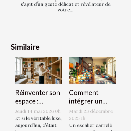
s’agit d’un geste délicat et révélateur de
votre...
Similaire
Réinventer son
Comment
espace :
intégrer un
l’audace du sur-
escalier carrelé
Jeudi 14 mai 2026 0h
Mardi 23 décembre
mesure en
dans votre
Et si le véritable luxe,
2025 1h
décoration
aujourd’hui, c’était
décoration
Un escalier carrelé