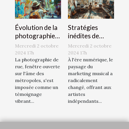
Évolution de la
Stratégies
photographie
inédites de
de rue et son
marketing pour
Mercredi 2 octobre
Mercredi 2 octobre
impact culturel
les artistes
2024 17h
2024 17h
dans les
La photographie de
indépendants à
À l'ère numérique, le
rue, fenêtre ouverte
paysage du
métropoles
l'ère numérique
sur l'âme des
marketing musical a
mondiales
métropoles, s'est
radicalement
imposée comme un
changé, offrant aux
témoignage
artistes
vibrant...
indépendants...