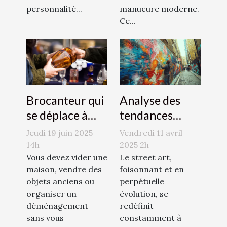
personnalité...
manucure moderne.
Ce...
Brocanteur qui
Analyse des
se déplace à
tendances
domicile : Jessy
émergentes
Jeudi 19 juin 2025
Vendredi 11 avril
Jeulin, le bon
dans le street
14h
2025 2h
contact à avoir
Vous devez vider une
art en 2023
Le street art,
maison, vendre des
foisonnant et en
!
objets anciens ou
perpétuelle
organiser un
évolution, se
déménagement
redéfinit
sans vous
constamment à