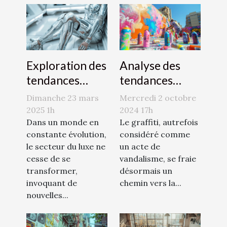
Exploration des
Analyse des
tendances
tendances
émergentes
émergentes
Dimanche 23 mars
Mercredi 2 octobre
dans le monde
dans l'art du
2025 1h
2024 17h
du luxe en 2023
Dans un monde en
graffiti et son
Le graffiti, autrefois
constante évolution,
considéré comme
acceptation
le secteur du luxe ne
un acte de
sociale
cesse de se
vandalisme, se fraie
transformer,
désormais un
invoquant de
chemin vers la...
nouvelles...