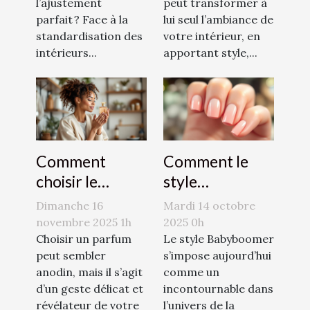
l’ajustement
peut transformer à
d’intérieur
intérieure ?
parfait ? Face à la
lui seul l’ambiance de
standardisation des
votre intérieur, en
intérieurs...
apportant style,...
Comment
Comment le
choisir le
style
parfum qui
Babyboomer
Dimanche 16
Mardi 14 octobre
complète votre
révolutionne-t-
novembre 2025 1h
2025 0h
personnalité?
Choisir un parfum
il la manucure
Le style Babyboomer
peut sembler
s’impose aujourd’hui
moderne ?
anodin, mais il s’agit
comme un
d’un geste délicat et
incontournable dans
révélateur de votre
l’univers de la