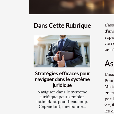
Dans Cette Rubrique
L’as
d’un
répa
vie 
ce n
As
Stratégies efficaces pour
L’as
naviguer dans le système
Pour
juridique
Mixt
Naviguer dans le système
en ca
juridique peut sembler
par 
intimidant pour beaucoup.
vie,
Cependant, une bonne...
les 