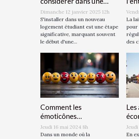
considérer dans une
l'en
assurance logement
lai
Dimanche 12 janvier 2025 12h
Vendr
étudiant
S'installer dans un nouveau
La la
logement étudiant est une étape
pour 
significative, marquant souvent
régul
le début d'une...
des c
Comment les
Les
émoticônes
éco
révolutionnent la
publ
Jeudi 16 mai 2024 8h
Jeudi
communication
mon
Dans un monde où la
En ex