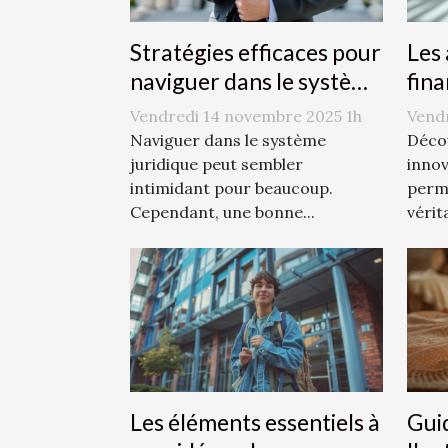
Stratégies efficaces pour
Les
naviguer dans le système
fina
juridique
con
Vendredi 14 novembre 2025 1h
Vendr
Naviguer dans le système
Décou
juridique peut sembler
innov
intimidant pour beaucoup.
perm
Cependant, une bonne...
vérit
Les éléments essentiels à
Gui