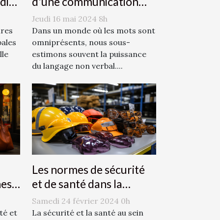
dies
d'une communication
efficace
Jeudi 16 mai 2024 8h
ires
Dans un monde où les mots sont
pales
omniprésents, nous sous-
lle
estimons souvent la puissance
du langage non verbal....
Les normes de sécurité
nes
et de santé dans la
ur
fabrication des
Samedi 24 février 2024 0h
x
accessoires de mode
té et
La sécurité et la santé au sein