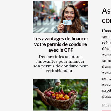
As
co
L’as
sous
Les avantages de financer
échu
votre permis de conduire
détai
avec le CPF
Avec
Découvrir les solutions
somm
innovantes pour financer
son permis de conduire peut
d’as
véritablement...
Avec
cert
Avec
capi
d’as
Merc