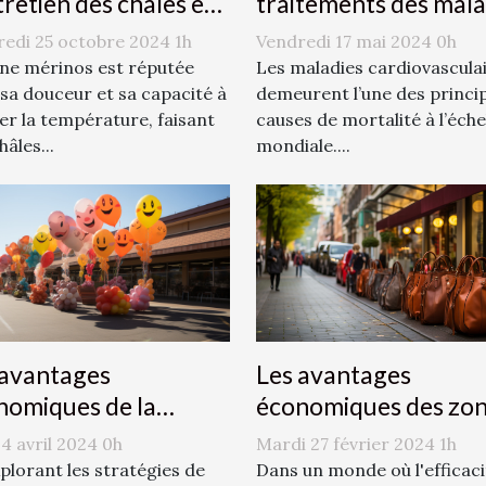
tretien des châles en
traitements des mala
ne mérinos
cardiovasculaires
edi 25 octobre 2024 1h
Vendredi 17 mai 2024 0h
ine mérinos est réputée
Les maladies cardiovascula
sa douceur et sa capacité à
demeurent l’une des princi
er la température, faisant
causes de mortalité à l’éche
hâles...
mondiale....
Les avantages
 avantages
économiques des zo
nomiques de la
de dépose-minute po
icité par
Mardi 27 février 2024 1h
 4 avril 2024 0h
les commerces locau
tgolfière pour les
Dans un monde où l'efficaci
plorant les stratégies de