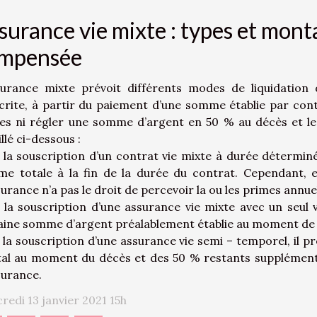
surance vie mixte : types et mont
mpensée
surance mixte prévoit différents modes de liquidation 
crite, à partir du paiement d’une somme établie par con
es ni régler une somme d’argent en 50 % au décès et le 
llé ci-dessous :
 la souscription d’un contrat vie mixte à durée déterminée
e totale à la fin de la durée du contrat. Cependant, e
surance n’a pas le droit de percevoir la ou les primes annu
 la souscription d’une assurance vie mixte avec un seul ve
aine somme d’argent préalablement établie au moment de l
 la souscription d’une assurance vie semi – temporel, il 
tal au moment du décès et des 50 % restants supplémenta
surance.
redi 13 janvier 2021 15h