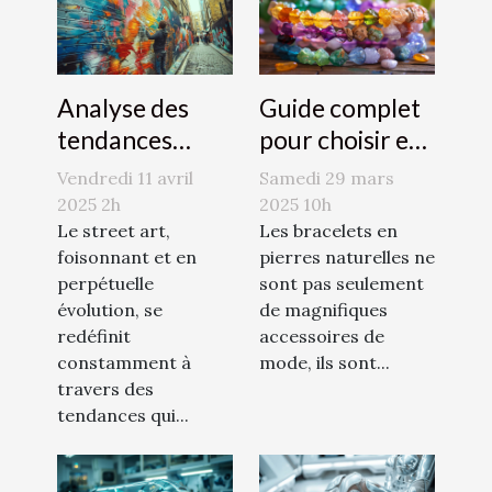
Analyse des
Guide complet
tendances
pour choisir et
émergentes
entretenir des
Vendredi 11 avril
Samedi 29 mars
dans le street
bracelets en
2025 2h
2025 10h
art en 2023
Le street art,
pierres
Les bracelets en
foisonnant et en
pierres naturelles ne
naturelles
perpétuelle
sont pas seulement
évolution, se
de magnifiques
redéfinit
accessoires de
constamment à
mode, ils sont...
travers des
tendances qui...