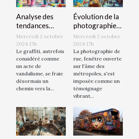
Analyse des
Évolution de la
tendances
photographie
émergentes
de rue et son
Mercredi 2 octobre
Mercredi 2 octobre
dans l'art du
impact culturel
2024 17h
2024 17h
graffiti et son
Le graffiti, autrefois
dans les
La photographie de
considéré comme
rue, fenêtre ouverte
acceptation
métropoles
un acte de
sur l'âme des
sociale
mondiales
vandalisme, se fraie
métropoles, s'est
désormais un
imposée comme un
chemin vers la...
témoignage
vibrant...