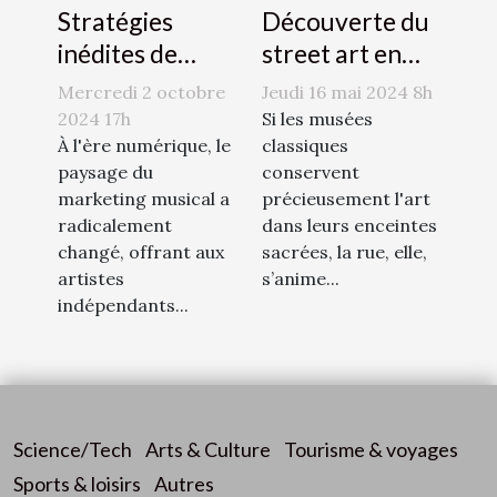
Stratégies
Découverte du
inédites de
street art en
marketing pour
banlieue
Mercredi 2 octobre
Jeudi 16 mai 2024 8h
les artistes
parisienne
2024 17h
Si les musées
indépendants à
À l'ère numérique, le
classiques
paysage du
conservent
l'ère numérique
marketing musical a
précieusement l'art
radicalement
dans leurs enceintes
changé, offrant aux
sacrées, la rue, elle,
artistes
s’anime...
indépendants...
Science/Tech
Arts & Culture
Tourisme & voyages
Sports & loisirs
Autres