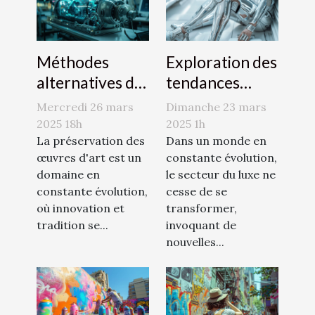
Méthodes
Exploration des
alternatives de
tendances
conservation
émergentes
Mercredi 26 mars
Dimanche 23 mars
de l'art
dans le monde
2025 18h
2025 1h
décryptage des
La préservation des
du luxe en 2023
Dans un monde en
œuvres d'art est un
constante évolution,
techniques
domaine en
le secteur du luxe ne
innovantes
constante évolution,
cesse de se
où innovation et
transformer,
tradition se...
invoquant de
nouvelles...