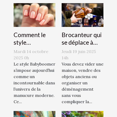
Comment le
Brocanteur qui
style
se déplace à
Babyboomer
domicile : Jessy
Mardi 14 octobre
Jeudi 19 juin 2025
révolutionne-t-
Jeulin, le bon
2025 0h
14h
il la manucure
Le style Babyboomer
contact à avoir
Vous devez vider une
s’impose aujourd’hui
maison, vendre des
moderne ?
!
comme un
objets anciens ou
incontournable dans
organiser un
l’univers de la
déménagement
manucure moderne.
sans vous
Ce...
compliquer la...