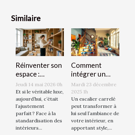
Similaire
Réinventer son
Comment
espace :
intégrer un
l’audace du sur-
escalier carrelé
Jeudi 14 mai 2026 0h
Mardi 23 décembre
mesure en
dans votre
Et si le véritable luxe,
2025 1h
décoration
aujourd’hui, c’était
décoration
Un escalier carrelé
l’ajustement
peut transformer à
d’intérieur
intérieure ?
parfait ? Face à la
lui seul l’ambiance de
standardisation des
votre intérieur, en
intérieurs...
apportant style,...