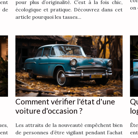
co
ent
pour plus d’originalité. C’est à la fois chic,
on 
r de
écologique et pratique. Découvrez dans cet
article pourquoi les tasses...
Comment vérifier l'état d'une
Qu
voiture d'occasion ?
lo
es,
Les attraits de la nouveauté empêchent bien
Êt
sent
de personnes d’être vigilant pendant l’achat
ent