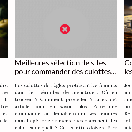
Meilleures sélection de sites
Co
pour commander des culottes
le
de règles
bi
ndre
Les culottes de règles protègent les femmes
Jo
l ne
dans les périodes de menstrues. Où en
no
. Il
trouver ? Comment procéder ? Lisez cet
lan
otre
article pour en savoir plus. Faire une
bo
lles
commande sur lemahieu.com Les femmes
Re
s la
dans la période de menstrues cherchent des
in
culottes de qualité. Ces culottes doivent être
mi