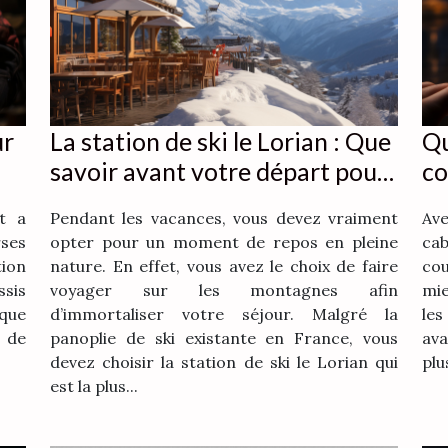
ur
La station de ski le Lorian : Que
Qu
savoir avant votre départ pour
co
les vacances ?
t a
Pendant les vacances, vous devez vraiment
Ave
ses
opter pour un moment de repos en pleine
ca
tion
nature. En effet, vous avez le choix de faire
cou
ssis
voyager sur les montagnes afin
mie
que
d’immortaliser votre séjour. Malgré la
les
 de
panoplie de ski existante en France, vous
ava
devez choisir la station de ski le Lorian qui
plu
est la plus...