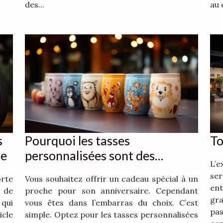
des...
au 
s
Pourquoi les tasses
To
te
personnalisées sont des
L’
cadeaux parfaits pour un
se
orte
Vous souhaitez offrir un cadeau spécial à un
anniversaire ?
en
 de
proche pour son anniversaire. Cependant
gra
 qui
vous êtes dans l’embarras du choix. C’est
pas
cle
simple. Optez pour les tasses personnalisées