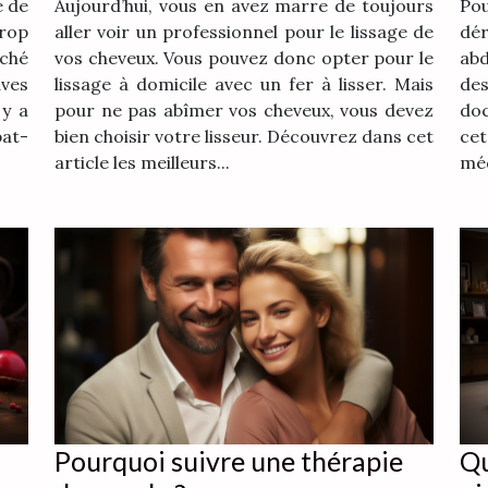
e de
Aujourd’hui, vous en avez marre de toujours
Po
trop
aller voir un professionnel pour le lissage de
dér
rché
vos cheveux. Vous pouvez donc opter pour le
abd
aves
lissage à domicile avec un fer à lisser. Mais
de
 y a
pour ne pas abîmer vos cheveux, vous devez
doc
bat-
bien choisir votre lisseur. Découvrez dans cet
cet
article les meilleurs...
méd
Pourquoi suivre une thérapie
Qu