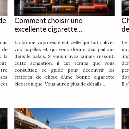
de
Comment choisir une
Ch
excellente cigarette
de
électronique ?
vous
La bonne vapoteuse est celle qui fait saliver
Le 
 de
vos papilles et qui vous donne des paillons
no
s la
dans le palais. Si vous n’avez jamais ressenti
im
ût.
cette sensation, il est temps que vous
dé
otre
consultiez ce guide pour découvrir les
pe
ses
critères de choix d’une bonne cigarette
dom
cet
électronique. Vous aurez plus de détails...
Il 