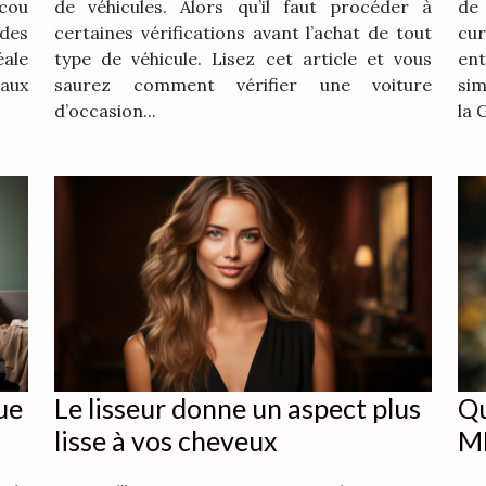
 cou
de véhicules. Alors qu’il faut procéder à
de
des
certaines vérifications avant l’achat de tout
cu
éale
type de véhicule. Lisez cet article et vous
ent
 aux
saurez comment vérifier une voiture
sim
d’occasion...
la 
ue
Le‌ ‌lisseur‌ ‌donne‌ ‌un‌ ‌aspect‌ ‌plus‌
Qu
‌lisse‌ ‌à‌ ‌vos‌ ‌cheveux‌ ‌
M